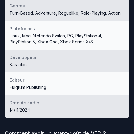
Genres
Turn-Based, Adventure, Roguelike, Role-Playing, Action
Plateformes
Linux
,
Mac
,
Nintendo Switch
,
PC
,
PlayStation 4
,
PlayStation 5
,
Xbox One
,
Xbox Series X/S
Développeur
Karaclan
Editeur
Fulqrum Publishing
Date de sortie
14/11/2024
Comment avoir un avant-goût de
VED
?