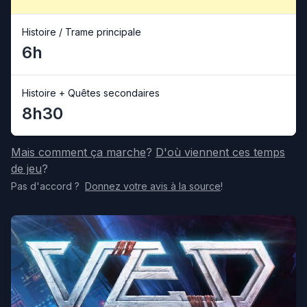
Histoire / Trame principale
6h
Histoire + Quêtes secondaires
8h30
Mais comment ça marche
?
D'où viennent ces temps
de jeu
?
Pas d'accord
?
Donnez votre avis
à la source
!