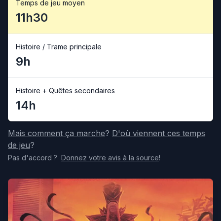
Temps de jeu moyen
11h30
Histoire / Trame principale
9h
Histoire + Quêtes secondaires
14h
Mais comment ça marche
?
D'où viennent ces temps
de jeu
?
Pas d'accord
?
Donnez votre avis
à la source
!