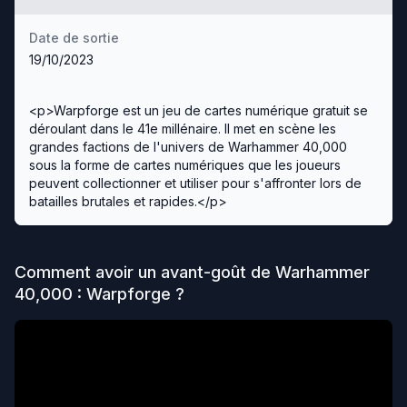
Date de sortie
19/10/2023
<p>Warpforge est un jeu de cartes numérique gratuit se
déroulant dans le 41e millénaire. Il met en scène les
grandes factions de l'univers de Warhammer 40,000
sous la forme de cartes numériques que les joueurs
peuvent collectionner et utiliser pour s'affronter lors de
batailles brutales et rapides.</p>
Comment avoir un avant-goût de
Warhammer
40,000 : Warpforge
?