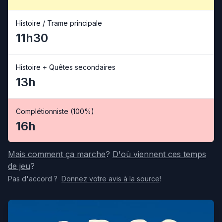
Histoire / Trame principale
11h30
Histoire + Quêtes secondaires
13h
Complétionniste (100%)
16h
Mais comment ça marche
?
D'où viennent ces temps
de jeu
?
Pas d'accord
?
Donnez votre avis
à la source
!