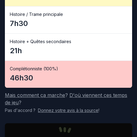
Histoire / Trame principale
7h30
Histoire + Quêtes secondaires
21h
Complétionniste (100%)
46h30
Mais comment ça marche
?
D'où viennent ces temps
de jeu
?
Pas d'accord
?
Donnez votre avis
à la source
!