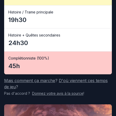
Histoire / Trame principale
19h30
Histoire + Quêtes secondaires
24h30
Complétionniste (100%)
45h
Mais comment ça marche
?
D'où viennent ces temps
de jeu
?
Pas d'accord
?
Donnez votre avis
à la source
!