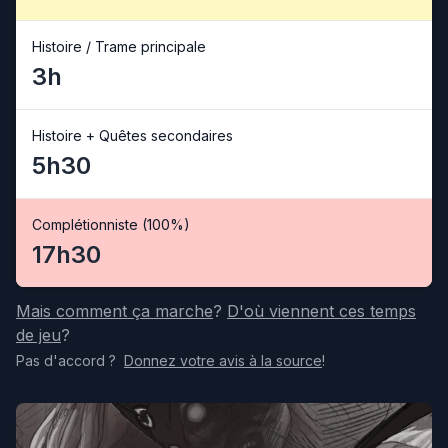
Histoire / Trame principale
3h
Histoire + Quêtes secondaires
5h30
Complétionniste (100%)
17h30
Mais comment ça marche
?
D'où viennent ces temps
de jeu
?
Pas d'accord
?
Donnez votre avis
à la source
!