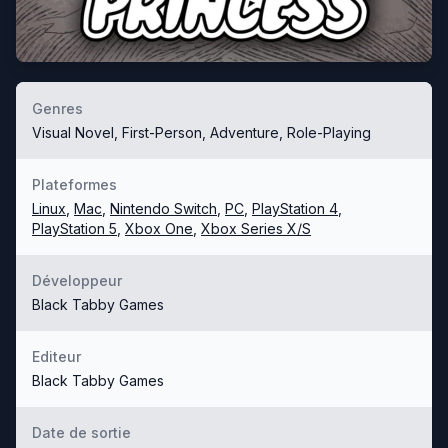
Genres
Visual Novel, First-Person, Adventure, Role-Playing
Plateformes
Linux
,
Mac
,
Nintendo Switch
,
PC
,
PlayStation 4
,
PlayStation 5
,
Xbox One
,
Xbox Series X/S
Développeur
Black Tabby Games
Editeur
Black Tabby Games
Date de sortie