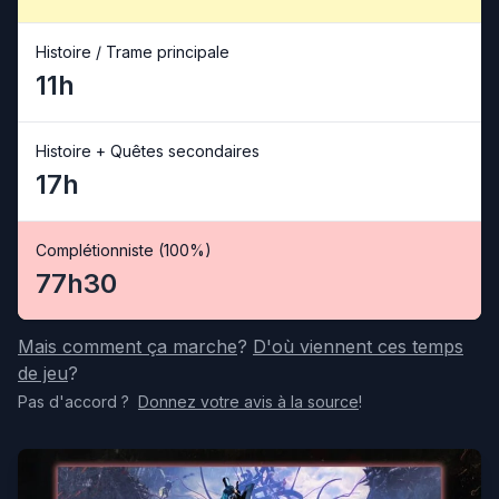
Histoire / Trame principale
11h
Histoire + Quêtes secondaires
17h
Complétionniste (100%)
77h30
Mais comment ça marche
?
D'où viennent ces temps
de jeu
?
Pas d'accord
?
Donnez votre avis
à la source
!