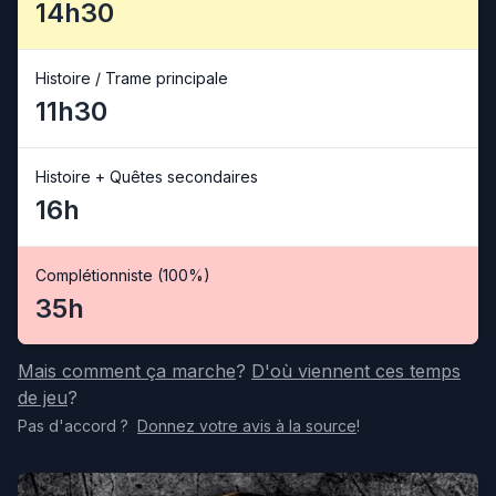
14h30
Histoire / Trame principale
11h30
Histoire + Quêtes secondaires
16h
Complétionniste (100%)
35h
Mais comment ça marche
?
D'où viennent ces temps
de jeu
?
Pas d'accord
?
Donnez votre avis
à la source
!