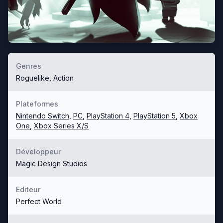
Genres
Roguelike, Action
Plateformes
Nintendo Switch
,
PC
,
PlayStation 4
,
PlayStation 5
,
Xbox
One
,
Xbox Series X/S
Développeur
Magic Design Studios
Editeur
Perfect World