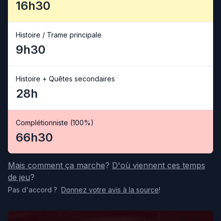
16h30
Histoire / Trame principale
9h30
Histoire + Quêtes secondaires
28h
Complétionniste (100%)
66h30
Mais comment ça marche
?
D'où viennent ces temps
de jeu
?
Pas d'accord
?
Donnez votre avis
à la source
!