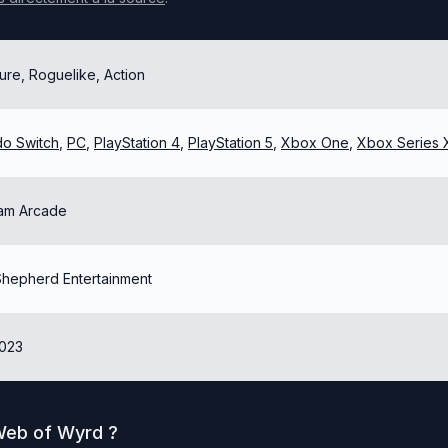
ure, Roguelike, Action
do Switch
,
PC
,
PlayStation 4
,
PlayStation 5
,
Xbox One
,
Xbox Series 
am Arcade
hepherd Entertainment
2023
 Web of Wyrd
?