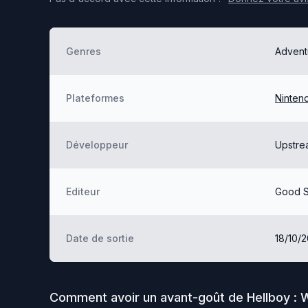
Genres
Advent
Plateformes
Ninten
Développeur
Upstre
Editeur
Good S
Date de sortie
18/10/
Comment avoir un avant-goût de
Hellboy :