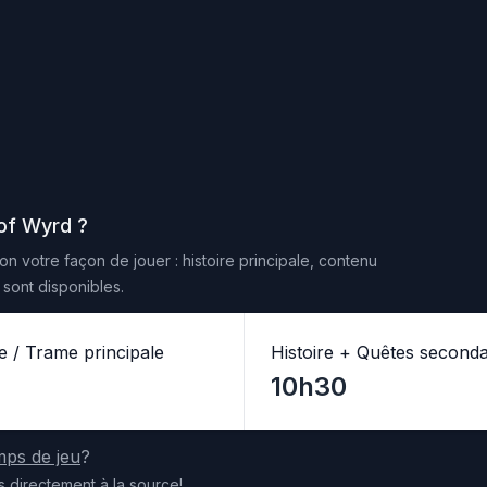
 of Wyrd
?
on votre façon de jouer : histoire principale, contenu
sont disponibles.
re / Trame principale
Histoire + Quêtes seconda
10h30
mps de jeu
?
s
directement
à la source
!