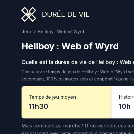
DURÉE DE VIE
Jeux
Hellboy : Web of Wyrd
Hellboy : Web of Wyrd
Quelle est la durée de vie de
Hellboy : Web
Comparez le temps de jeu de
Hellboy : Web of Wyrd
sel
secondaire, 100% ou modes solo et coopératif quand ils 
Temps de jeu moyen
Histoi
11h30
10h
Mais comment ça marche
?
D'où viennent ces te
Pas d'accord
avec cette information
?
Donnez votre avi