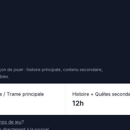
on de jouer : histoire principale, contenu secondaire,
bles.
re / Trame principale
Histoire + Quêtes seconda
12h
mps de jeu
?
s
directement
à la source
!