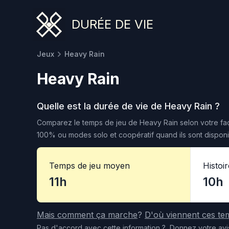
DURÉE DE VIE
Jeux
Heavy Rain
Heavy Rain
Quelle est la durée de vie de
Heavy Rain
?
Comparez le temps de jeu de
Heavy Rain
selon votre faç
100% ou modes solo et coopératif quand ils sont disponi
Temps de jeu moyen
Histoi
11h
10h
Mais comment ça marche
?
D'où viennent ces te
Pas d'accord
avec cette information
?
Donnez votre avi