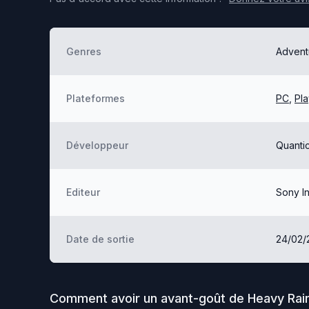
Genres
Advent
Plateformes
PC
,
Pla
Développeur
Quanti
Editeur
Sony In
Date de sortie
24/02/
Comment avoir un avant-goût de
Heavy Rai