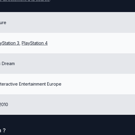
ure
yStation 3
,
PlayStation 4
c Dream
teractive Entertainment Europe
2010
n
?