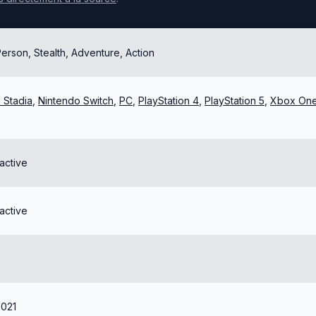
erson, Stealth, Adventure, Action
 Stadia
,
Nintendo Switch
,
PC
,
PlayStation 4
,
PlayStation 5
,
Xbox On
ractive
ractive
2021