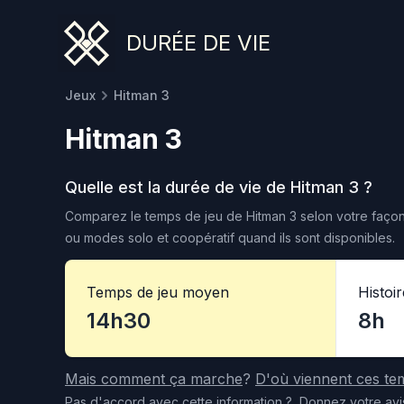
DURÉE DE VIE
Jeux
Hitman 3
Hitman 3
Quelle est la durée de vie de
Hitman 3
?
Comparez le temps de jeu de
Hitman 3
selon votre façon
ou modes solo et coopératif quand ils sont disponibles.
Temps de jeu moyen
Histoi
14h30
8h
Mais comment ça marche
?
D'où viennent ces te
Pas d'accord
avec cette information
?
Donnez votre avi