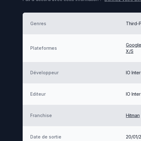
Genres
Third-P
Google
Plateformes
X/S
Développeur
IO Inte
Editeur
IO Inte
Franchise
Hitman
Date de sortie
20/01/