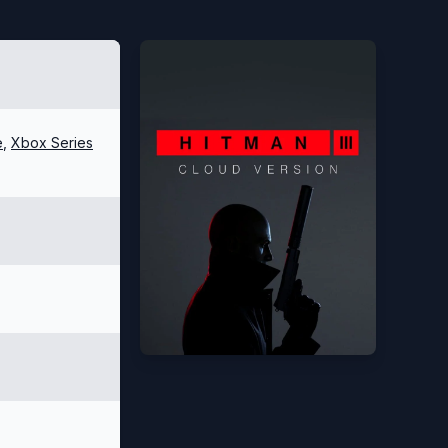
e
,
Xbox Series