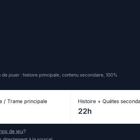
 de jouer : histoire principale, contenu secondaire, 100%
re / Trame principale
Histoire + Quêtes seconda
22h
mps de jeu
?
s
directement
à la source
!