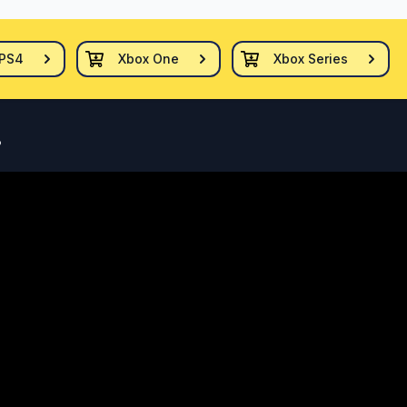
PS4
Xbox One
Xbox Series
?