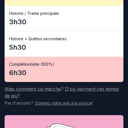
Histoire / Trame principale
3h30
Histoire + Quêtes secondaires
5h30
Complétionniste (100%)
6h30
Mais comment ça marche
?
D'où viennent ces temps
de jeu
?
Pas d'accord
?
Donnez votre avis
à la source
!