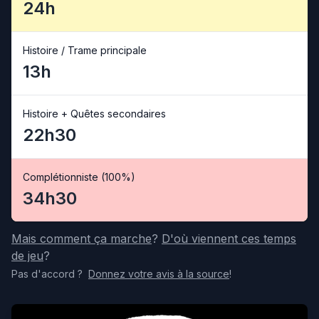
24h
Histoire / Trame principale
13h
Histoire + Quêtes secondaires
22h30
Complétionniste (100%)
34h30
Mais comment ça marche
?
D'où viennent ces temps
de jeu
?
Pas d'accord
?
Donnez votre avis
à la source
!