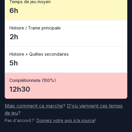
Temps de jeu moyen
6h
Histoire / Trame principale
2h
Histoire + Quêtes secondaires
5h
Complétionniste (100%)
12h30
Mais comment ça marche
?
D'où viennent ces temps
de jeu
?
Pas d'accord
?
Donnez votre avis
à la source
!