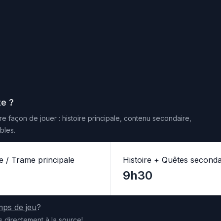
te
?
e façon de jouer : histoire principale, contenu secondaire,
bles.
re / Trame principale
Histoire + Quêtes seconda
9h30
mps de jeu
?
s
directement
à la source
!