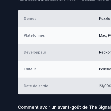
Genres
Puzzle
Plateformes
Mac
,
P
Développeur
Reckon
Editeur
indieno
Date de sortie
23/09/
Comment avoir un avant-goût de
The Signal