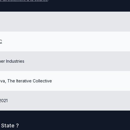
C
er Industries
va, The Iterative Collective
2021
 State
?